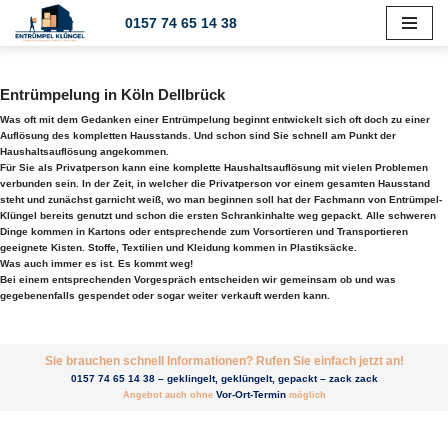
0157 74 65 14 38
Zum
Inhalt
springen
Entrümpelung in Köln Dellbrück
Was oft mit dem Gedanken einer Entrümpelung beginnt entwickelt sich oft doch zu einer
Auflösung des kompletten Hausstands. Und schon sind Sie schnell am Punkt der
Haushaltsauflösung angekommen.
Für Sie als Privatperson kann eine komplette Haushaltsauflösung mit vielen Problemen
verbunden sein. In der Zeit, in welcher die Privatperson vor einem gesamten Hausstand
steht und zunächst garnicht weiß, wo man beginnen soll hat der Fachmann von Entrümpel-
Klüngel bereits genutzt und schon die ersten Schrankinhalte weg gepackt. Alle schweren
Dinge kommen in Kartons oder entsprechende zum Vorsortieren und Transportieren
geeignete Kisten. Stoffe, Textilien und Kleidung kommen in Plastiksäcke.
Was auch immer es ist. Es kommt weg!
Bei einem entsprechenden Vorgespräch entscheiden wir gemeinsam ob und was
gegebenenfalls gespendet oder sogar weiter verkauft werden kann.
Sie brauchen schnell Informationen? Rufen Sie einfach jetzt an!
0157 74 65 14 38 – geklingelt, geklüngelt, gepackt – zack zack
Vor-Ort-Termin
Angebot auch ohne
möglich