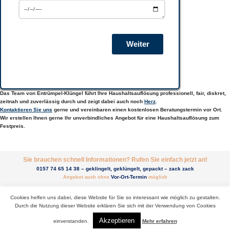
Weiter
Das Team von Entrümpel-Klüngel führt Ihre Haushaltsauflösung professionell, fair, diskret,
zeitnah und zuverlässig durch und zeigt dabei auch noch
Herz
.
Kontaktieren Sie uns
gerne und vereinbaren einen kostenlosen Beratungstermin vor Ort.
Wir erstellen Ihnen gerne Ihr unverbindliches Angebot für eine Haushaltsauflösung zum
Festpreis.
Sie brauchen schnell Informationen? Rufen Sie einfach jetzt an!
0157 74 65 14 38 – geklingelt, geklüngelt, gepackt – zack zack
Vor-Ort-Termin
Angebot auch ohne
möglich
Cookies helfen uns dabei, diese Website für Sie so interessant wie möglich zu gestalten.
Durch die Nutzung dieser Website erklären Sie sich mit der Verwendung von Cookies
Copyrights © 2021. All Rights Reserved
Akzeptieren
einverstanden.
Mehr erfahren
Impressum
Datenschutzrichtlinie