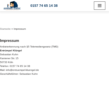
0157 74 65 14 38
Zum
Inhalt
springen
Startseite
»
Impressum
Impressum
Anbieterkennung nach §5 Telemediengesetz (TMG)
Entrümpel Klüngel
Sebastian Kuhn
Xantener Str. 15
50733 Köln
Telefon: 0157 74 65 14 38
Mail: info@entruempel-kluengel.de
Geschäftsführer: Sebastian Kuhn